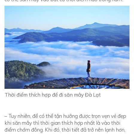
n
n
m
m
â
â
y
y
t
t
ạ
ạ
i
i
Đ
à
Đ
L
à
Thời điểm thích hợp để đi săn mây Đà Lạt
ạ
L
t
ạ
ở
– Tuy nhiên, để có thể tận hưởng được trọn vẹn vẻ đẹp
t
khi săn mây thì thời gian thích hợp nhất là vào thời
đ
điểm chớm đông. Khi đó, thời tiết đã trở nên lạnh hơn,