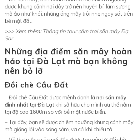
1
được khung cảnh nơi đây trở nên huyền bí, làm sương
8
mờ ảo như khói, những áng mây trôi nhẹ ngay sát trên
T
bề mặt đất.
0
>>> Xem thêm:
Thông tin tour cắm trại săn mây Đạ
8
Sar
:
3
Những địa điểm săn mây hoàn
8
hảo tại Đà Lạt mà bạn không
:
nên bỏ lỡ
0
2
Đồi chè Cầu Đất
+
0
– Đồi chè Cầu Đất được mệnh danh là
nơi săn mây
7
đỉnh nhất tại Đà Lạt
khi sở hữu cho mình ưu thế nằm
:
tại độ cao 1600m so với bề mặt nước biển.
0
– Tại đây, bạn sẽ được chiêm ngưỡng khung cảnh mây
0
mờ giăng lối vào sáng sớm, và cả khi chiều tà.
K
h
– Vẻ thơ mộng của nơi đây được tạo nên từ đồi chè