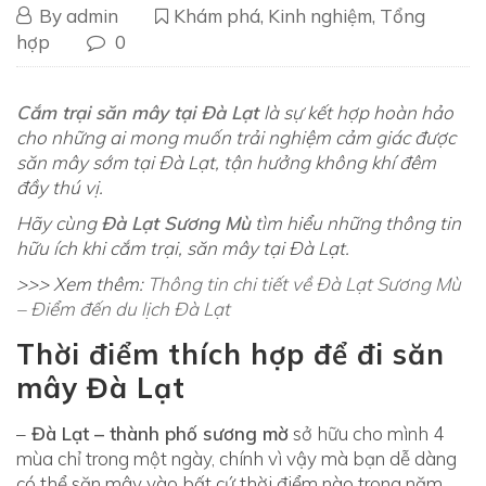
1
By
admin
Khám phá
,
Kinh nghiệm
,
Tổng
N
8
hợp
0
/
ê
1
N
n
Cắm trại săn mây tại Đà Lạt
là sự kết hợp hoàn hảo
0
ê
cho những ai mong muốn trải nghiệm cảm giác được
/
c
n
săn mây sớm tại Đà Lạt, tận hưởng không khí đêm
2
ắ
đầy thú vị.
c
0
Hãy cùng
Đà Lạt Sương Mù
tìm hiểu những thông tin
2
m
ắ
hữu ích khi cắm trại, săn mây tại Đà Lạt.
0
m
t
>>> Xem thêm:
Thông tin chi tiết về Đà Lạt Sương Mù
t
r
– Điểm đến du lịch Đà Lạt
r
ạ
Thời điểm thích hợp để đi săn
ạ
i
mây Đà Lạt
i
s
s
–
Đà Lạt – thành phố sương mờ
sở hữu cho mình 4
mùa chỉ trong một ngày, chính vì vậy mà bạn dễ dàng
ă
ă
có thể săn mây vào bất cứ thời điểm nào trong năm.