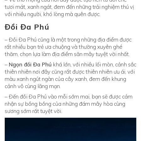
á
tươi mát, xanh ngát, đem đến những trải nghiệm thú vị
m
với nhiều người, khó lòng mà quên được.
p
Đồi Đa Phú
h
á
– Đồi Đa Phú cũng là một trong những địa điểm được
,
rất nhiều bạn trẻ ưa chuộng và thường xuyên ghé
K
thăm, chọn lựa làm địa điểm săn mây tuyệt vời nhất.
i
–
Ngọn đồi Đa Phú
khá lớn, với nhiều lối mòn, cảnh sắc
n
thiên nhiên nơi đây cũng rất được thiên nhiên ưu ái, với
h
màu xanh ngút ngàn của cây xanh, đem đến khung
n
cảnh vô cùng lãng mạn.
g
h
– Đến đồi Đa Phú vào mỗi sớm mai, bạn sẽ được cảm
i
nhận sự bồng bồng của những đám mây hòa cùng
sương sớm rất tuyệt vời.
ệ
m
,
T