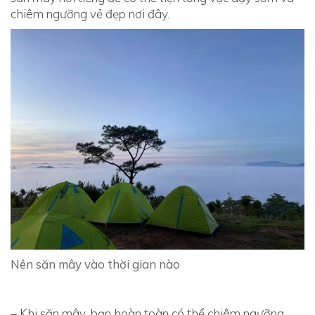
chiêm ngưỡng vẻ đẹp nơi đây.
1
8
/
1
0
/
2
0
2
0
2
0
2
0
-
Nên săn mây vào thời gian nào
1
0
-
– Khi săn mây, bạn hoàn toàn có thể chiêm ngưỡng