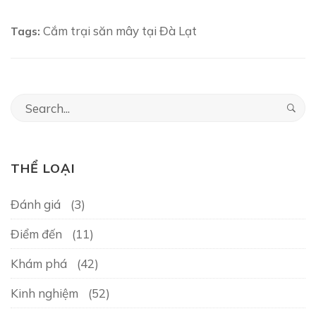
Cắm trại săn mây tại Đà Lạt
Tags:
S
e
a
r
THỂ LOẠI
c
h
f
Đánh giá
(3)
o
Điểm đến
(11)
r
:
Khám phá
(42)
Kinh nghiệm
(52)