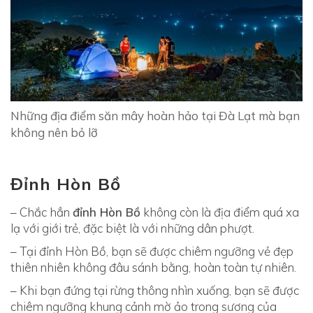
ổ
n
g
h
ợ
p
Những địa điểm săn mây hoàn hảo tại Đà Lạt mà bạn
không nên bỏ lỡ
Đỉnh Hòn Bồ
– Chắc hẳn
đỉnh Hòn Bồ
không còn là địa điểm quá xa
lạ với giới trẻ, đặc biệt là với những dân phượt.
– Tại đỉnh Hòn Bồ, bạn sẽ được chiêm ngưỡng vẻ đẹp
thiên nhiên không đâu sánh bằng, hoàn toàn tự nhiên.
– Khi bạn đứng tại rừng thông nhìn xuống, bạn sẽ được
chiêm ngưỡng khung cảnh mờ ảo trong sương của