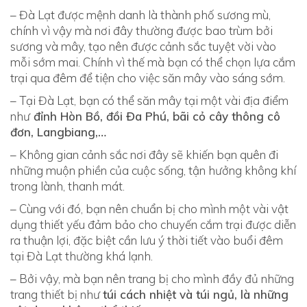
– Đà Lạt được mệnh danh là thành phố sương mù,
chính vì vậy mà nơi đây thường được bao trùm bởi
sương và mây, tạo nên được cảnh sắc tuyệt vời vào
mỗi sớm mai. Chính vì thế mà bạn có thể chọn lựa cắm
trại qua đêm để tiện cho việc săn mây vào sáng sớm.
– Tại Đà Lạt, bạn có thể săn mây tại một vài địa điểm
như
đỉnh Hòn Bồ, đồi Đa Phú, bãi cỏ cây thông cô
đơn, Langbiang,…
– Không gian cảnh sắc nơi đây sẽ khiến bạn quên đi
những muộn phiền của cuộc sống, tận hưởng không khí
trong lành, thanh mát.
– Cùng với đó, bạn nên chuẩn bị cho mình một vài vật
dụng thiết yếu đảm bảo cho chuyến cắm trại được diễn
ra thuận lợi, đặc biệt cần lưu ý thời tiết vào buổi đêm
tại Đà Lạt thường khá lạnh.
– Bởi vậy, mà bạn nên trang bị cho mình đầy đủ những
trang thiết bị như
túi cách nhiệt và túi ngủ, là những