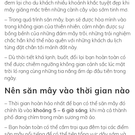
ở
â
đem lại cho du khách nhiều khoảnh khắc tuyệt đẹp khi
u
đ
mây giăng mắc trên những cành cây vào sớm tinh mơ.
,
– Trong quá trình săn mây, bạn sẽ được hòa mình vào
â
trong không gian của thiên nhiên, cảm nhận được sự
k
u
bồng bềnh của những đám mây trôi, những trải nghiệm
h
chắc hẳn khó thể nào quên với những khách du lịch
,
i
từng đặt chân tới mảnh đất này.
k
n
– Dù thời tiết khá lạnh, buốt, đổi lại bạn hoàn toàn có
h
thể được chiêm ngưỡng không gian cảnh sắc lúc mặt
à
trời ló rạng cùng những tia nắng ấm áp đầu tiên trong
o
i
ngày.
?
n
Nên săn mây vào thời gian nào
à
– Thời gian hoàn hảo nhất để bạn có thể săn mây đó
o
chính là vào
khoảng 5 – 6 giờ sáng
, khi mà cả thành
phố đang chìm trong màn sương mờ ảo.
?
– Bạn hoàn toàn có thể cắm trại qua đêm tại các điểm
săn mây nổi tiếng để có thể tiện tổng vực dậy sớm và