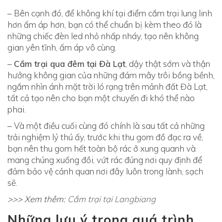
– Bên cạnh đó, để không khí tại điểm cắm trại lung linh
hơn ấm áp hơn, bạn có thể chuẩn bị kèm theo đó là
những chiếc đèn led nhỏ nhấp nháy, tạo nên không
gian yên tĩnh, ấm áp vô cùng.
–
Cắm trại qua đêm tại Đà Lạt
, dậy thật sớm và thận
hưởng không gian của những đám mây trôi bồng bềnh,
ngắm nhìn ánh mặt trời ló rạng trên mảnh đất Đà Lạt,
tất cả tạo nên cho bạn một chuyến đi khó thể nào
phai.
– Và một điều cuối cùng đó chính là sau tất cả những
trải nghiệm lý thú ấy, trước khi thu gom đồ đạc ra về,
bạn nên thu gom hết toàn bộ rác ở xung quanh và
mang chúng xuống đồi, vứt rác đúng nơi quy định để
đảm bảo vệ cảnh quan nơi đây luôn trong lành, sạch
sẽ.
>>> Xem thêm:
Cắm trại tại Langbiang
Những lưu ý trong quá trình