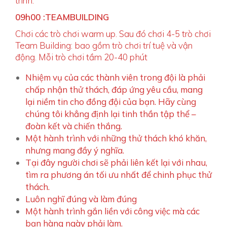
trình.
0
09h00 :TEAMBUILDING
5
:
Chơi các trò chơi warm up. Sau đó chơi 4-5 trò chơi
0
Team Building: bao gồm trò chơi trí tuệ và vận
8
động. Mỗi trò chơi tầm 20-40 phút
+
Nhiệm vụ của các thành viên trong đội là phải
0
chấp nhận thử thách, đáp ứng yêu cầu, mang
7
lại niềm tin cho đồng đội của bạn. Hãy cùng
:
chúng tôi khẳng định lại tinh thần tập thể –
0
đoàn kết và chiến thắng.
0
Một hành trình với những thử thách khó khăn,
nhưng mang đầy ý nghĩa.
Tại đây người chơi sẽ phải liên kết lại với nhau,
tìm ra phương án tối ưu nhất để chinh phục thử
thách.
Luôn nghĩ đúng và làm đúng
Một hành trình gắn liền với công việc mà các
bạn hàng ngày phải làm.