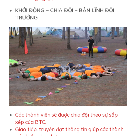
KHỞI ĐỘNG – CHIA ĐỘI – BẢN LĨNH ĐỘI
TRƯỞNG
Các thành viên sẽ được chia đội theo sự sắp
xếp của BTC.
Giao tiếp, truyền đạt thông tin giúp các thành