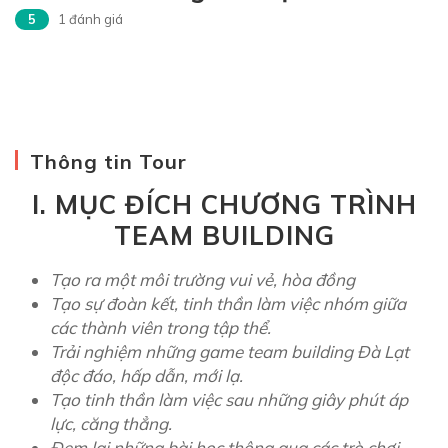
5
1 đánh giá
T
e
a
Thông tin Tour
m
I.
MỤC ĐÍCH CHƯƠNG TRÌNH
B
TEAM BUILDING
u
i
Tạo ra một môi trường vui vẻ, hòa đồng
l
Tạo sự đoàn kết, tinh thần làm việc nhóm giữa
các thành viên trong tập thể.
d
Trải nghiệm những game team building Đà Lạt
i
độc đáo, hấp dẫn, mới lạ.
n
Tạo tinh thần làm việc sau những giây phút áp
lực, căng thẳng.
g
Đem lại những bài học thông qua các trò chơi.