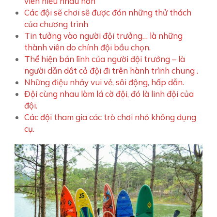
viên hiểu nhau hơn
Các đội sẽ chơi sẽ được đón những thử thách
của chương trình
Tin tưởng vào người đội trưởng… là những
thành viên do chính đội bầu chọn.
Thể hiện bản lĩnh của người đội trưởng – là
người dẫn dắt cả đội đi trên hành trình chung .
Những điệu nhảy vui vẻ, sôi động, hấp dẫn.
Đội cùng nhau làm lá cờ đội, đó là linh đội của
đội.
Các đội tham gia các trò chơi nhỏ không dụng
cụ.