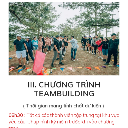
/
2
0
2
3
2
0
2
2
-
0
1
III.
CHƯƠNG TRÌNH
-
3
TEAMBUILDING
1
T
( Thời gian mang tính chất dự kiến )
2
08h30 :
Tất cả các thành viên tập trung tại khu vực
0
yêu cầu. Chụp hình kỷ niệm trước khi vào chương
: